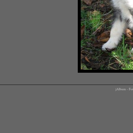
jAlbum - Fo