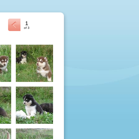
1
of 3